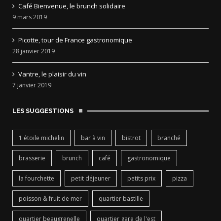
Café Bienvenue, le brunch solidaire
9 mars 2019
Picotte, tour de France gastronomique
28 janvier 2019
Vantre, le plaisir du vin
7 janvier 2019
LES SUGGESTIONS
1 étoile michelin
bar à vin
bistrot
branché
brasserie
brunch
café
gastronomique
la fourchette
petit déjeuner
petits prix
pizza
poisson & fruit de mer
quartier bastille
quartier beaugrenelle
quartier gare de l'est