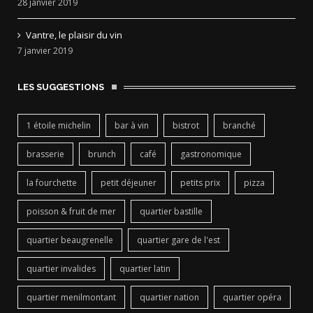
28 janvier 2019
Vantre, le plaisir du vin
7 janvier 2019
LES SUGGESTIONS
1 étoile michelin
bar à vin
bistrot
branché
brasserie
brunch
café
gastronomique
la fourchette
petit déjeuner
petits prix
pizza
poisson & fruit de mer
quartier bastille
quartier beaugrenelle
quartier gare de l'est
quartier invalides
quartier latin
quartier menilmontant
quartier nation
quartier opéra