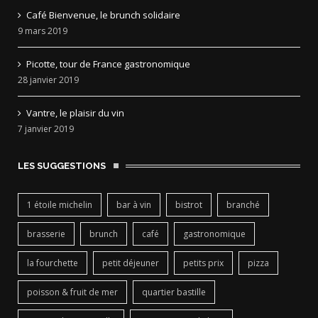
Café Bienvenue, le brunch solidaire
9 mars 2019
Picotte, tour de France gastronomique
28 janvier 2019
Vantre, le plaisir du vin
7 janvier 2019
LES SUGGESTIONS
1 étoile michelin
bar à vin
bistrot
branché
brasserie
brunch
café
gastronomique
la fourchette
petit déjeuner
petits prix
pizza
poisson & fruit de mer
quartier bastille