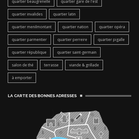
quartier beaugrenelle
quartier gare de l'est
quartier invalides
quartier latin
quartier menilmontant
quartier nation
quartier opéra
quartier parmentier
quartier perreire
quartier pigalle
quartier république
quartier saint-germain
salon de thé
terrasse
viande & grillade
à emporter
LA CARTE DES BONNES ADRESSES