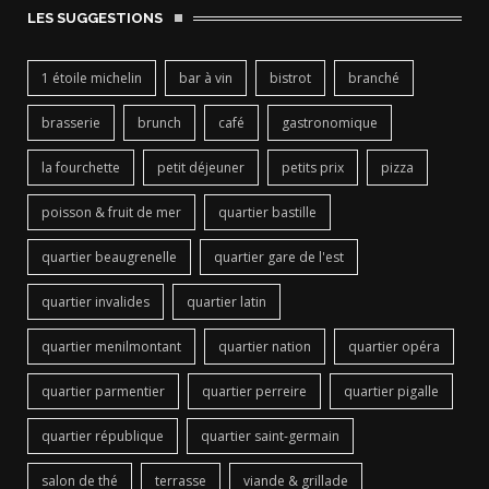
LES SUGGESTIONS
1 étoile michelin
bar à vin
bistrot
branché
brasserie
brunch
café
gastronomique
la fourchette
petit déjeuner
petits prix
pizza
poisson & fruit de mer
quartier bastille
quartier beaugrenelle
quartier gare de l'est
quartier invalides
quartier latin
quartier menilmontant
quartier nation
quartier opéra
quartier parmentier
quartier perreire
quartier pigalle
quartier république
quartier saint-germain
salon de thé
terrasse
viande & grillade